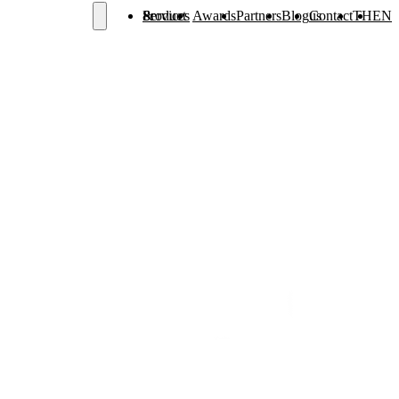
Services & Product
Awards
Partners
Blog
Contact us
TH
EN