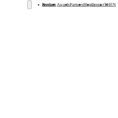
Services & Product
Awards
Partners
Blog
Contact us
TH
EN