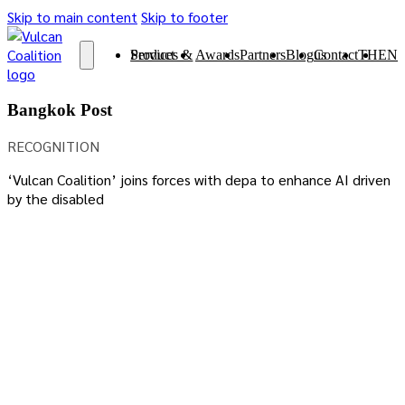
Skip to main content
Skip to footer
Services & Product
Awards
Partners
Blog
Contact us
TH
EN
Bangkok Post
RECOGNITION
‘Vulcan Coalition’ joins forces with depa to enhance AI driven
by the disabled